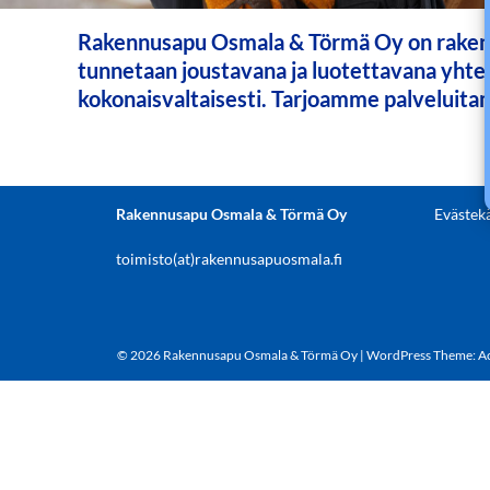
Rakennusapu Osmala & Törmä Oy on rakennu
tunnetaan joustavana ja luotettavana yhtei
kokonaisvaltaisesti. Tarjoamme palveluitamm
Rakennusapu Osmala & Törmä Oy
Evästek
toimisto(at)rakennusapuosmala.fi
© 2026 Rakennusapu Osmala & Törmä Oy
|
WordPress Theme:
A