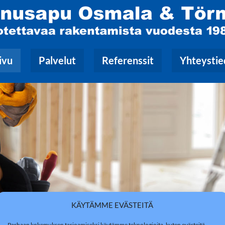
ivu
Palvelut
Referenssit
Yhteystie
KÄYTÄMME EVÄSTEITÄ
Parhaan kokemuksen tarjoamiseksi käytämme teknologioita, kuten evästeitä,